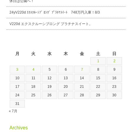
休日は公園へ！
24yV220d ｴｸｽｸﾙｰｼﾌﾞ ﾛﾝｸﾞ ﾌﾟﾗﾁﾅｽｲｰﾄ 748万円入庫！8/3
V220d エクスクルーシブロング プラチナスイート。
2026年8月
月
火
水
木
金
土
日
1
2
3
4
5
6
7
8
9
10
11
12
13
14
15
16
17
18
19
20
21
22
23
24
25
26
27
28
29
30
31
« 7月
Archives