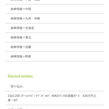
納車情報ー中部
納車情報ー九州・沖縄
納車情報ー北海道
納車情報ー東北
納車情報ー近畿
納車情報ー関東
Recent entries
「滑り込み」
23yC200 ｽﾃｰｼｮﾝﾜｺﾞﾝ ｱﾊﾞﾝｷﾞｬﾙﾄﾞ AMGﾗｲﾝ ISG搭載ﾓﾃﾞﾙ 428万円入
庫！8/7