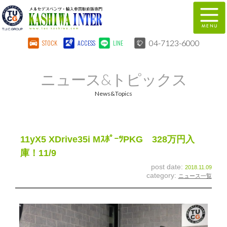
04-7123-6000
STOCK
ACCESS
LINE
在庫車両情報
保証&サービス
ニュース&トピックス
パーツリスト
TUCとは？
News&Topics
店舗情報
地図
全国納車
特別作業
11yX5 XDrive35i MｽﾎﾟｰﾂPKG 328万円入
庫！11/9
注文販売
自動車保険
post date:
2018.11.09
category:
ニュース一覧
柏インター買取事業部
スタッフ紹介
リクルート
お問い合わせ
会社概要
個人情報保護方針