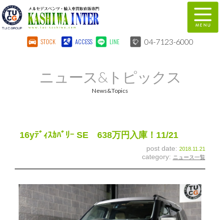
04-7123-6000
STOCK
ACCESS
LINE
在庫車両情報
保証&サービス
ニュース&トピックス
パーツリスト
TUCとは？
News&Topics
店舗情報
地図
全国納車
特別作業
16yﾃﾞｨｽｶﾊﾞﾘｰ SE 638万円入庫！11/21
post date:
2018.11.21
注文販売
自動車保険
category:
ニュース一覧
柏インター買取事業部
スタッフ紹介
リクルート
お問い合わせ
会社概要
個人情報保護方針