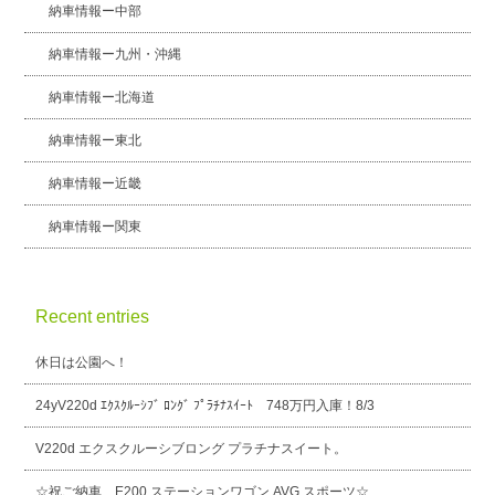
納車情報ー中部
納車情報ー九州・沖縄
納車情報ー北海道
納車情報ー東北
納車情報ー近畿
納車情報ー関東
Recent entries
休日は公園へ！
24yV220d ｴｸｽｸﾙｰｼﾌﾞ ﾛﾝｸﾞ ﾌﾟﾗﾁﾅｽｲｰﾄ 748万円入庫！8/3
V220d エクスクルーシブロング プラチナスイート。
☆祝ご納車 E200 ステーションワゴン AVG スポーツ☆