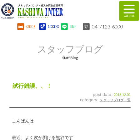
04-7123-6000
STOCK
ACCESS
LINE
在庫車両情報
保証&サービス
スタッフブログ
パーツリスト
TUCとは？
Staff Blog
店舗情報
地図
全国納車
特別作業
試行錯誤、、！
post date:
2018.12.01
注文販売
自動車保険
category:
スタッフブログ一覧
柏インター買取事業部
スタッフ紹介
こんばんは
リクルート
お問い合わせ
最近、よく皮が剥ける熊谷です
会社概要
個人情報保護方針