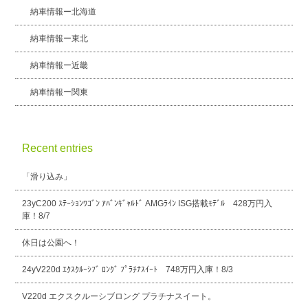
納車情報ー北海道
納車情報ー東北
納車情報ー近畿
納車情報ー関東
Recent entries
「滑り込み」
23yC200 ｽﾃｰｼｮﾝﾜｺﾞﾝ ｱﾊﾞﾝｷﾞｬﾙﾄﾞ AMGﾗｲﾝ ISG搭載ﾓﾃﾞﾙ 428万円入
庫！8/7
休日は公園へ！
24yV220d ｴｸｽｸﾙｰｼﾌﾞ ﾛﾝｸﾞ ﾌﾟﾗﾁﾅｽｲｰﾄ 748万円入庫！8/3
V220d エクスクルーシブロング プラチナスイート。