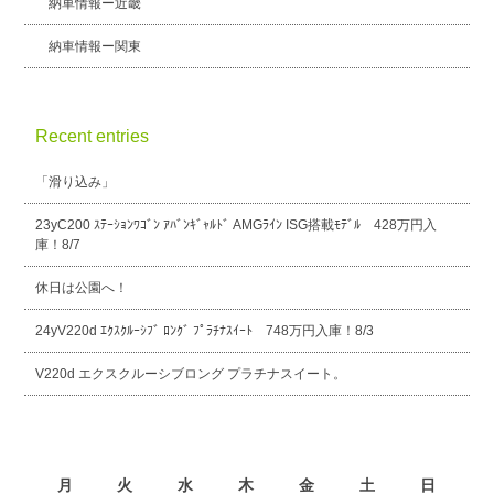
納車情報ー近畿
納車情報ー関東
Recent entries
「滑り込み」
23yC200 ｽﾃｰｼｮﾝﾜｺﾞﾝ ｱﾊﾞﾝｷﾞｬﾙﾄﾞ AMGﾗｲﾝ ISG搭載ﾓﾃﾞﾙ 428万円入
庫！8/7
休日は公園へ！
24yV220d ｴｸｽｸﾙｰｼﾌﾞ ﾛﾝｸﾞ ﾌﾟﾗﾁﾅｽｲｰﾄ 748万円入庫！8/3
V220d エクスクルーシブロング プラチナスイート。
2026年8月
月
火
水
木
金
土
日