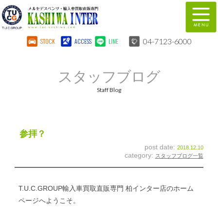
04-7123-6000
STOCK
ACCESS
LINE
在庫車両情報
保証&サービス
スタッフブログ
パーツリスト
TUCとは？
Staff Blog
店舗情報
地図
全国納車
特別作業
参拝？
post date:
2018.12.10
注文販売
自動車保険
category:
スタッフブログ一覧
柏インター買取事業部
スタッフ紹介
T.U.C.GROUP輸入車買取直販専門 柏インター店のホーム
リクルート
お問い合わせ
ページへようこそ。
会社概要
個人情報保護方針