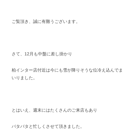
スタッフブログ
納車情報
ご覧頂き、誠に有難うございます。
ホーム
T.U.C.GROUP
さて、12月も中盤に差し掛かり
柏インター店付近は今にも雪が降りそうな位冷え込んでま
いりました。
とはいえ、週末にはたくさんのご来店もあり
バタバタと忙しくさせて頂きました。