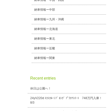
納車情報ー中国・四国
納車情報ー中部
納車情報ー九州・沖縄
納車情報ー北海道
納車情報ー東北
納車情報ー近畿
納車情報ー関東
Recent entries
休日は公園へ！
24yV220d ｴｸｽｸﾙｰｼﾌﾞ ﾛﾝｸﾞ ﾌﾟﾗﾁﾅｽｲｰﾄ 748万円入庫！
8/3