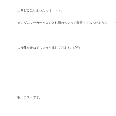
工具どこにしまったっけ・・・。
ガンダムマーカーとスミ入れ用のペンって昔買ってあったような・・
大掃除を兼ねてちょっと探してみます。(;’∀’)
明日ラストです。