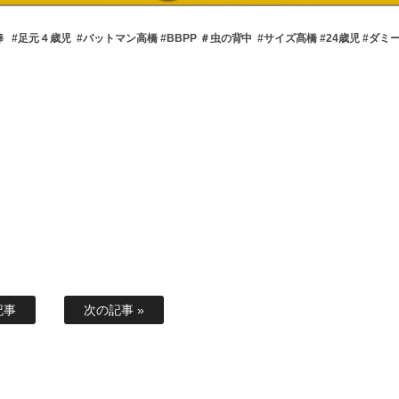
靴泥棒 #足元４歳児 #バットマン高橋 #BBPP ＃虫の背中 #サイズ髙橋 #24歳児 #ダ
記事
次の記事 »