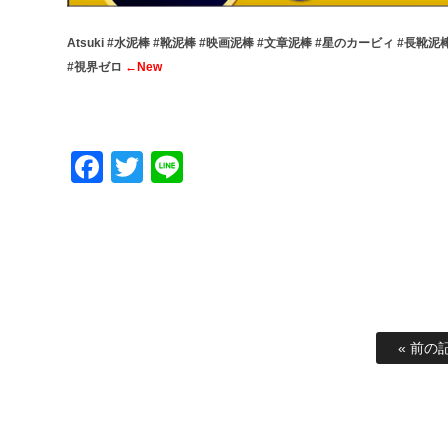
Atsuki #水泥棒 #靴泥棒 #映画泥棒 #文章泥棒 #星のカービィ #長
#視界ゼロ
←New
Facebook
Twitter
Line
« 前の