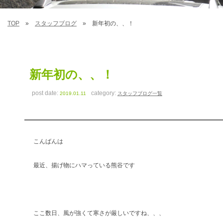
TOP
スタッフブログ
新年初の、、！
新年初の、、！
post date:
category:
2019.01.11
スタッフブログ一覧
こんばんは
最近、揚げ物にハマっている熊谷です
ここ数日、風が強くて寒さが厳しいですね、、、