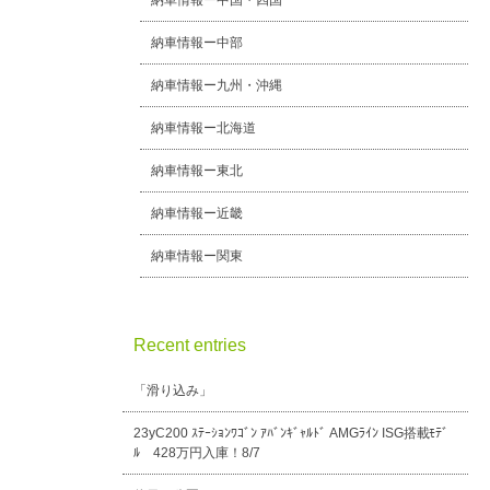
納車情報ー中国・四国
納車情報ー中部
納車情報ー九州・沖縄
納車情報ー北海道
納車情報ー東北
納車情報ー近畿
納車情報ー関東
Recent entries
「滑り込み」
23yC200 ｽﾃｰｼｮﾝﾜｺﾞﾝ ｱﾊﾞﾝｷﾞｬﾙﾄﾞ AMGﾗｲﾝ ISG搭載ﾓﾃﾞ
ﾙ 428万円入庫！8/7