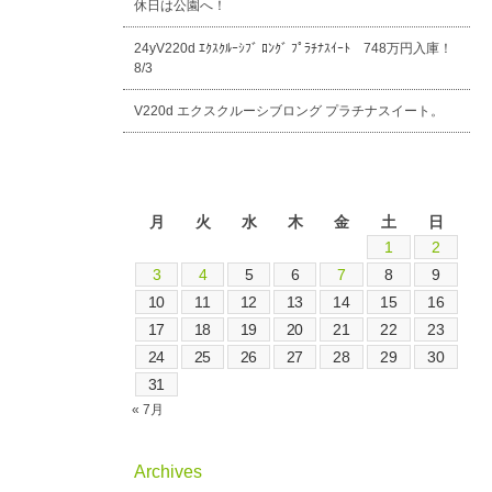
休日は公園へ！
24yV220d ｴｸｽｸﾙｰｼﾌﾞ ﾛﾝｸﾞ ﾌﾟﾗﾁﾅｽｲｰﾄ 748万円入庫！
8/3
V220d エクスクルーシブロング プラチナスイート。
2026年8月
月
火
水
木
金
土
日
1
2
3
4
5
6
7
8
9
10
11
12
13
14
15
16
17
18
19
20
21
22
23
24
25
26
27
28
29
30
31
« 7月
Archives