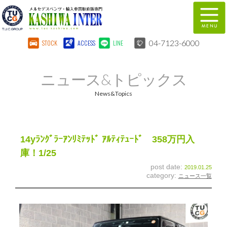
04-7123-6000
STOCK
ACCESS
LINE
在庫車両情報
保証&サービス
ニュース&トピックス
パーツリスト
TUCとは？
News&Topics
店舗情報
地図
全国納車
特別作業
14yﾗﾝｸﾞﾗｰｱﾝﾘﾐﾃｯﾄﾞ ｱﾙﾃｨﾃｭｰﾄﾞ 358万円入
庫！1/25
注文販売
自動車保険
post date:
2019.01.25
category:
ニュース一覧
柏インター買取事業部
スタッフ紹介
リクルート
お問い合わせ
会社概要
個人情報保護方針