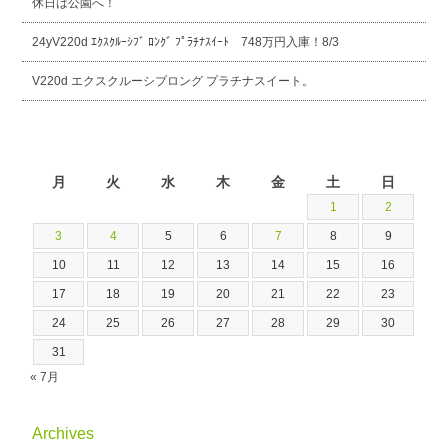
休日は公園へ！
24yV220d ｴｸｽｸﾙｰｼﾌﾞ ﾛﾝｸﾞ ﾌﾟﾗﾁﾅｽｲｰﾄ 748万円入庫！8/3
V220d エクスクルーシブロング プラチナスイート。
2026年8月
月
火
水
木
金
土
日
1
2
3
4
5
6
7
8
9
10
11
12
13
14
15
16
17
18
19
20
21
22
23
24
25
26
27
28
29
30
31
« 7月
Archives