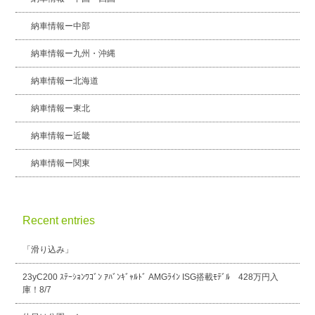
納車情報ー中部
納車情報ー九州・沖縄
納車情報ー北海道
納車情報ー東北
納車情報ー近畿
納車情報ー関東
Recent entries
「滑り込み」
23yC200 ｽﾃｰｼｮﾝﾜｺﾞﾝ ｱﾊﾞﾝｷﾞｬﾙﾄﾞ AMGﾗｲﾝ ISG搭載ﾓﾃﾞﾙ 428万円入
庫！8/7