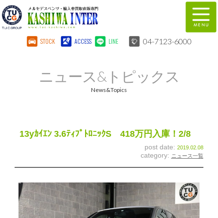
04-7123-6000
STOCK
ACCESS
LINE
在庫車両情報
保証&サービス
ニュース&トピックス
パーツリスト
TUCとは？
News&Topics
店舗情報
地図
全国納車
特別作業
13yｶｲｴﾝ 3.6ﾃｨﾌﾟﾄﾛﾆｯｸS 418万円入庫！2/8
post date:
2019.02.08
注文販売
自動車保険
category:
ニュース一覧
柏インター買取事業部
スタッフ紹介
リクルート
お問い合わせ
会社概要
個人情報保護方針