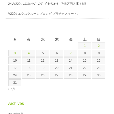
24yV220d ｴｸｽｸﾙｰｼﾌﾞ ﾛﾝｸﾞ ﾌﾟﾗﾁﾅｽｲｰﾄ 748万円入庫！8/3
V220d エクスクルーシブロング プラチナスイート。
2026年8月
月
火
水
木
金
土
日
1
2
3
4
5
6
7
8
9
10
11
12
13
14
15
16
17
18
19
20
21
22
23
24
25
26
27
28
29
30
31
« 7月
Archives
2026年8月