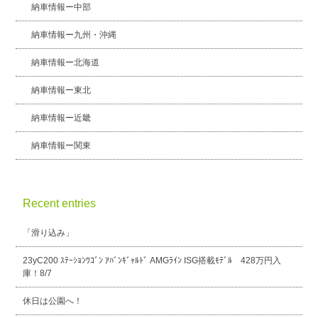
納車情報ー中部
納車情報ー九州・沖縄
納車情報ー北海道
納車情報ー東北
納車情報ー近畿
納車情報ー関東
Recent entries
「滑り込み」
23yC200 ｽﾃｰｼｮﾝﾜｺﾞﾝ ｱﾊﾞﾝｷﾞｬﾙﾄﾞ AMGﾗｲﾝ ISG搭載ﾓﾃﾞﾙ 428万円入
庫！8/7
休日は公園へ！