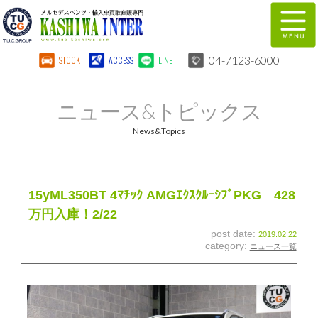
04-7123-6000
STOCK
ACCESS
LINE
在庫車両情報
保証&サービス
ニュース&トピックス
パーツリスト
TUCとは？
News&Topics
店舗情報
地図
全国納車
特別作業
15yML350BT 4ﾏﾁｯｸ AMGｴｸｽｸﾙｰｼﾌﾞPKG 428
万円入庫！2/22
注文販売
自動車保険
post date:
2019.02.22
category:
ニュース一覧
柏インター買取事業部
スタッフ紹介
リクルート
お問い合わせ
会社概要
個人情報保護方針