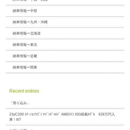
納車情報ー中部
納車情報ー九州・沖縄
納車情報ー北海道
納車情報ー東北
納車情報ー近畿
納車情報ー関東
Recent entries
「滑り込み」
23yC200 ｽﾃｰｼｮﾝﾜｺﾞﾝ ｱﾊﾞﾝｷﾞｬﾙﾄﾞ AMGﾗｲﾝ ISG搭載ﾓﾃﾞﾙ 428万円入
庫！8/7