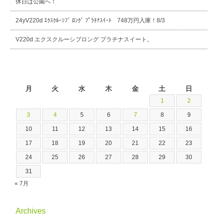
休日は公園へ！
24yV220d ｴｸｽｸﾙｰｼﾌﾞ ﾛﾝｸﾞ ﾌﾟﾗﾁﾅｽｲｰﾄ 748万円入庫！8/3
V220d エクスクルーシブロング プラチナスイート。
2026年8月
月
火
水
木
金
土
日
1
2
3
4
5
6
7
8
9
10
11
12
13
14
15
16
17
18
19
20
21
22
23
24
25
26
27
28
29
30
31
« 7月
Archives