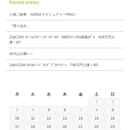
Recent entries
☆祝ご納車 G350d ラグジュアリーPKG☆
「滑り込み」
23yC200 ｽﾃｰｼｮﾝﾜｺﾞﾝ ｱﾊﾞﾝｷﾞｬﾙﾄﾞ AMGﾗｲﾝ ISG搭載ﾓﾃﾞﾙ 428万円入
庫！8/7
休日は公園へ！
24yV220d ｴｸｽｸﾙｰｼﾌﾞ ﾛﾝｸﾞ ﾌﾟﾗﾁﾅｽｲｰﾄ 748万円入庫！8/3
2026年8月
月
火
水
木
金
土
日
1
2
3
4
5
6
7
8
9
10
11
12
13
14
15
16
17
18
19
20
21
22
23