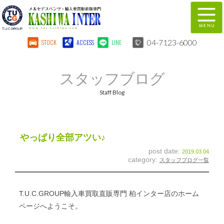
04-7123-6000
STOCK
ACCESS
LINE
在庫車両情報
保証&サービス
スタッフブログ
パーツリスト
TUCとは？
Staff Blog
店舗情報
地図
全国納車
特別作業
やっぱり全部アツい♪
post date:
2019.03.04
注文販売
自動車保険
category:
スタッフブログ一覧
柏インター買取事業部
スタッフ紹介
T.U.C.GROUP輸入車買取直販専門 柏インター店のホーム
リクルート
お問い合わせ
ページへようこそ。
会社概要
個人情報保護方針