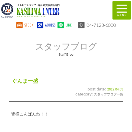
04-7123-6000
STOCK
ACCESS
LINE
在庫車両情報
保証&サービス
スタッフブログ
パーツリスト
TUCとは？
Staff Blog
店舗情報
地図
全国納車
特別作業
ぐんまー盛
post date:
2019.04.03
注文販売
自動車保険
category:
スタッフブログ一覧
柏インター買取事業部
スタッフ紹介
皆様こんばんわ！！
リクルート
お問い合わせ
会社概要
個人情報保護方針