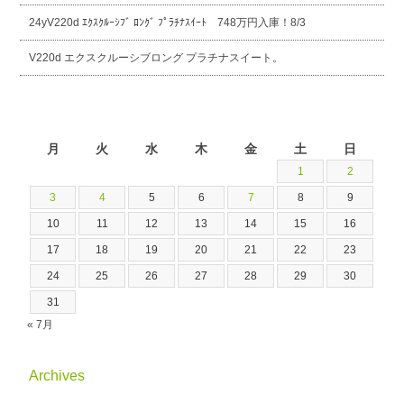
24yV220d ｴｸｽｸﾙｰｼﾌﾞ ﾛﾝｸﾞ ﾌﾟﾗﾁﾅｽｲｰﾄ 748万円入庫！8/3
V220d エクスクルーシブロング プラチナスイート。
2026年8月
月
火
水
木
金
土
日
1
2
3
4
5
6
7
8
9
10
11
12
13
14
15
16
17
18
19
20
21
22
23
24
25
26
27
28
29
30
31
« 7月
Archives