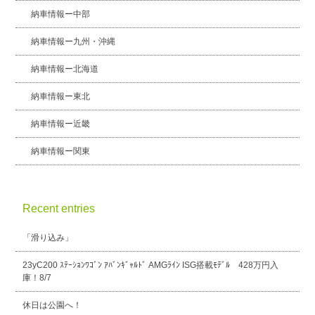
納車情報ー中部
納車情報ー九州・沖縄
納車情報ー北海道
納車情報ー東北
納車情報ー近畿
納車情報ー関東
Recent entries
「滑り込み」
23yC200 ｽﾃｰｼｮﾝﾜｺﾞﾝ ｱﾊﾞﾝｷﾞｬﾙﾄﾞ AMGﾗｲﾝ ISG搭載ﾓﾃﾞﾙ 428万円入
庫！8/7
休日は公園へ！