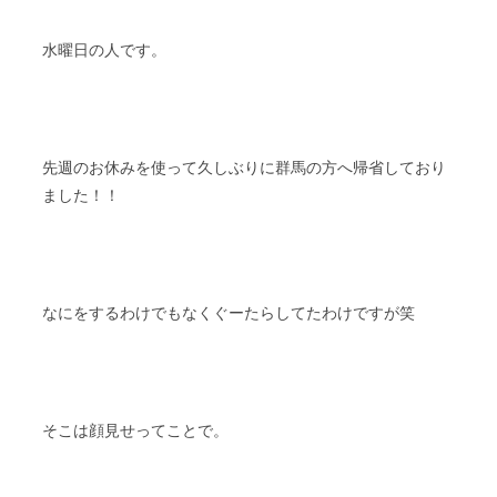
スタッフブログ
納車情報
水曜日の人です。
ホーム
T.U.C.GROUP
先週のお休みを使って久しぶりに群馬の方へ帰省しており
ました！！
なにをするわけでもなくぐーたらしてたわけですが笑
そこは顔見せってことで。