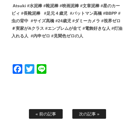
Atsuki #水泥棒 #靴泥棒 #映画泥棒 #文章泥棒 #星のカー
ビィ #長靴泥棒 #足元４歳児 #バットマン高橋 #BBPP #
虫の背中 #サイズ髙橋 #24歳児 #ダミーカメラ #視界ゼロ
＃実家がAクラス #エンブレムが全て #電飾好きな人 #灯油
入れる人
#内申ゼロ #見聞色ゼロの人
Facebook
Twitter
Line
« 前の記事
次の記事 »