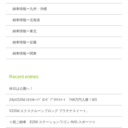
納車情報ー九州・沖縄
納車情報ー北海道
納車情報ー東北
納車情報ー近畿
納車情報ー関東
Recent entries
休日は公園へ！
24yV220d ｴｸｽｸﾙｰｼﾌﾞ ﾛﾝｸﾞ ﾌﾟﾗﾁﾅｽｲｰﾄ 748万円入庫！8/3
V220d エクスクルーシブロング プラチナスイート。
☆祝ご納車 E200 ステーションワゴン AVG スポーツ☆