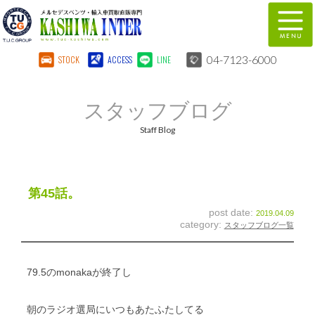
04-7123-6000
STOCK
ACCESS
LINE
在庫車両情報
保証&サービス
スタッフブログ
パーツリスト
TUCとは？
Staff Blog
店舗情報
地図
全国納車
特別作業
第45話。
post date:
2019.04.09
注文販売
自動車保険
category:
スタッフブログ一覧
柏インター買取事業部
スタッフ紹介
79.5のmonakaが終了し
リクルート
お問い合わせ
朝のラジオ選局にいつもあたふたしてる
会社概要
個人情報保護方針