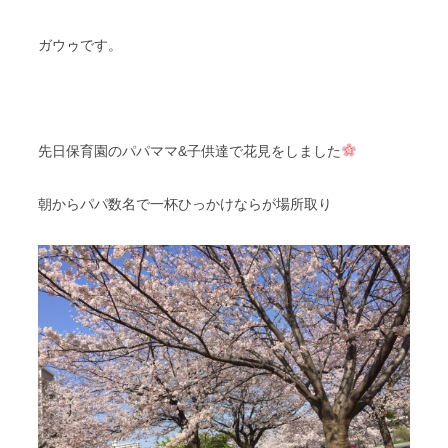
スタッフブログ
納車情報
ガウゥです。
ホーム
T.U.C.GROUP
先日保育園のパパママ&子供達で花見をしました
朝からパパ数名で一杯ひっかけならが場所取り