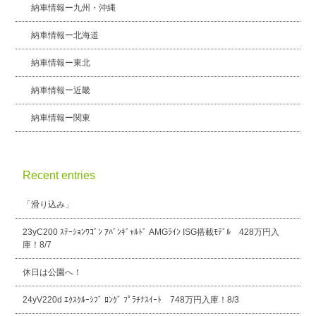
納車情報ー九州・沖縄
納車情報ー北海道
納車情報ー東北
納車情報ー近畿
納車情報ー関東
Recent entries
「滑り込み」
23yC200 ｽﾃｰｼｮﾝﾜｺﾞﾝ ｱﾊﾞﾝｷﾞｬﾙﾄﾞ AMGﾗｲﾝ ISG搭載ﾓﾃﾞﾙ 428万円入
庫！8/7
休日は公園へ！
24yV220d ｴｸｽｸﾙｰｼﾌﾞ ﾛﾝｸﾞ ﾌﾟﾗﾁﾅｽｲｰﾄ 748万円入庫！8/3