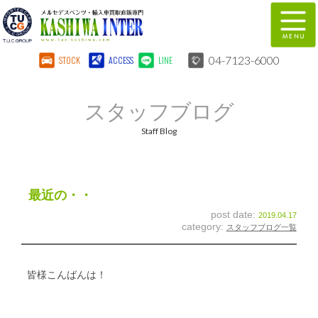
04-7123-6000
STOCK
ACCESS
LINE
在庫車両情報
保証&サービス
スタッフブログ
パーツリスト
TUCとは？
Staff Blog
店舗情報
地図
全国納車
特別作業
最近の・・
post date:
2019.04.17
注文販売
自動車保険
category:
スタッフブログ一覧
柏インター買取事業部
スタッフ紹介
皆様こんばんは！
リクルート
お問い合わせ
会社概要
個人情報保護方針