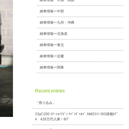
納車情報ー中国・四国
納車情報ー中部
納車情報ー九州・沖縄
納車情報ー北海道
納車情報ー東北
納車情報ー近畿
納車情報ー関東
Recent entries
「滑り込み」
23yC200 ｽﾃｰｼｮﾝﾜｺﾞﾝ ｱﾊﾞﾝｷﾞｬﾙﾄﾞ AMGﾗｲﾝ ISG搭載ﾓﾃﾞ
ﾙ 428万円入庫！8/7