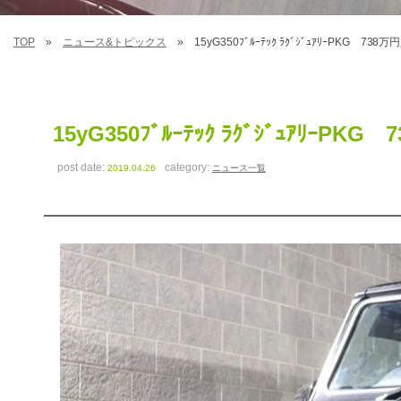
TOP
ニュース&トピックス
15yG350ﾌﾞﾙｰﾃｯｸ ﾗｸﾞｼﾞｭｱﾘｰPKG 738
15yG350ﾌﾞﾙｰﾃｯｸ ﾗｸﾞｼﾞｭｱﾘｰPK
post date:
category:
2019.04.26
ニュース一覧