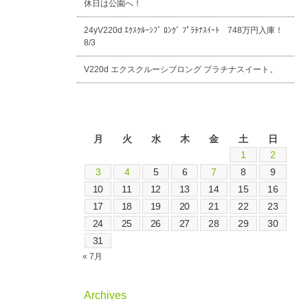
休日は公園へ！
24yV220d ｴｸｽｸﾙｰｼﾌﾞ ﾛﾝｸﾞ ﾌﾟﾗﾁﾅｽｲｰﾄ 748万円入庫！
8/3
V220d エクスクルーシブロング プラチナスイート。
2026年8月
月
火
水
木
金
土
日
1
2
3
4
5
6
7
8
9
10
11
12
13
14
15
16
17
18
19
20
21
22
23
24
25
26
27
28
29
30
31
« 7月
Archives