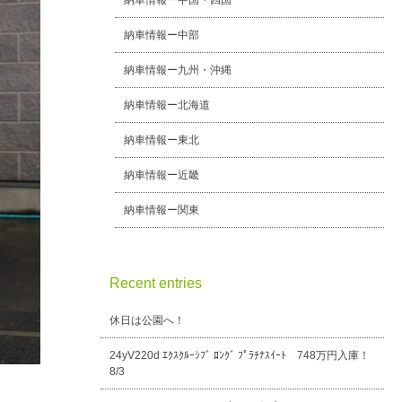
納車情報ー中国・四国
納車情報ー中部
納車情報ー九州・沖縄
納車情報ー北海道
納車情報ー東北
納車情報ー近畿
納車情報ー関東
Recent entries
休日は公園へ！
24yV220d ｴｸｽｸﾙｰｼﾌﾞ ﾛﾝｸﾞ ﾌﾟﾗﾁﾅｽｲｰﾄ 748万円入庫！
8/3