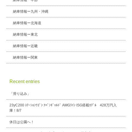
納車情報ー九州・沖縄
納車情報ー北海道
納車情報ー東北
納車情報ー近畿
納車情報ー関東
Recent entries
「滑り込み」
23yC200 ｽﾃｰｼｮﾝﾜｺﾞﾝ ｱﾊﾞﾝｷﾞｬﾙﾄﾞ AMGﾗｲﾝ ISG搭載ﾓﾃﾞﾙ 428万円入
庫！8/7
休日は公園へ！