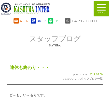
04-7123-6000
STOCK
ACCESS
LINE
在庫車両情報
保証&サービス
スタッフブログ
パーツリスト
TUCとは？
Staff Blog
店舗情報
地図
全国納車
特別作業
連休も終わり・・・
post date:
2019.05.09
注文販売
自動車保険
category:
スタッフブログ一覧
柏インター買取事業部
スタッフ紹介
ど～も、い～もりです。
リクルート
お問い合わせ
会社概要
個人情報保護方針