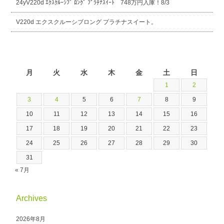
24yV220d ｴｸｽｸﾙｰｼﾌﾞ ﾛﾝｸﾞ ﾌﾟﾗﾁﾅｽｲｰﾄ 748万円入庫！8/3
V220d エクスクルーシブロング プラチナスイート。
2026年8月
月
火
水
木
金
土
日
1
2
3
4
5
6
7
8
9
10
11
12
13
14
15
16
17
18
19
20
21
22
23
24
25
26
27
28
29
30
31
« 7月
Archives
2026年8月