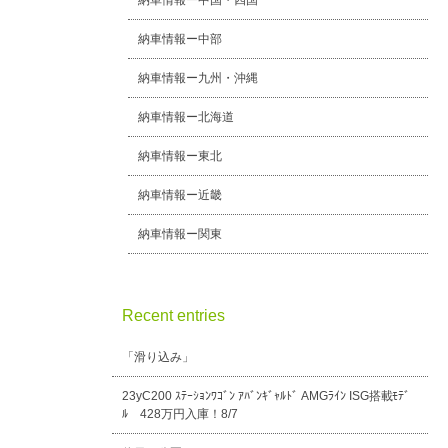
納車情報ー中国・四国
納車情報ー中部
納車情報ー九州・沖縄
納車情報ー北海道
納車情報ー東北
納車情報ー近畿
納車情報ー関東
Recent entries
「滑り込み」
23yC200 ｽﾃｰｼｮﾝﾜｺﾞﾝ ｱﾊﾞﾝｷﾞｬﾙﾄﾞ AMGﾗｲﾝ ISG搭載ﾓﾃﾞ
ﾙ 428万円入庫！8/7