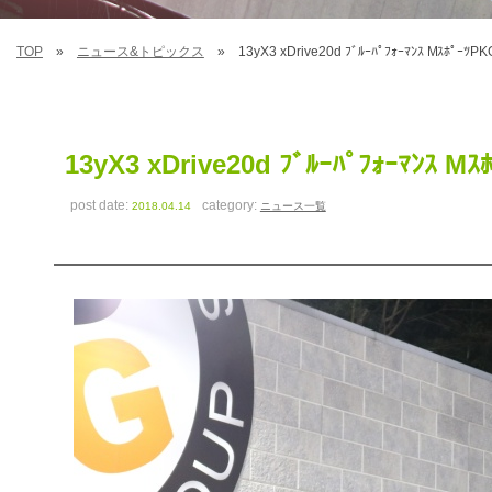
TOP
ニュース&トピックス
13yX3 xDrive20d ﾌﾞﾙｰﾊﾟﾌｫｰﾏﾝｽ Mｽﾎﾟ
13yX3 xDrive20d ﾌﾞﾙｰﾊﾟﾌｫｰﾏﾝｽ
post date:
category:
2018.04.14
ニュース一覧