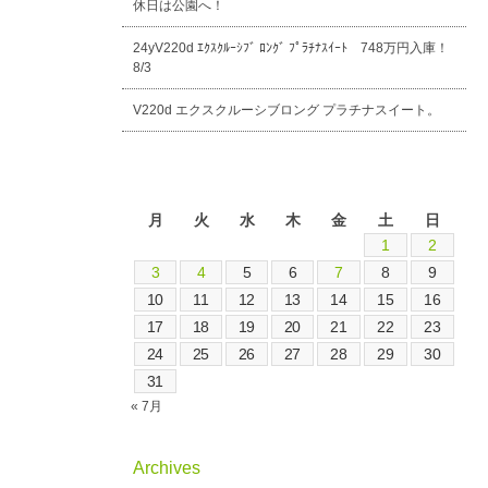
休日は公園へ！
24yV220d ｴｸｽｸﾙｰｼﾌﾞ ﾛﾝｸﾞ ﾌﾟﾗﾁﾅｽｲｰﾄ 748万円入庫！
8/3
V220d エクスクルーシブロング プラチナスイート。
2026年8月
月
火
水
木
金
土
日
1
2
3
4
5
6
7
8
9
10
11
12
13
14
15
16
17
18
19
20
21
22
23
24
25
26
27
28
29
30
31
« 7月
Archives