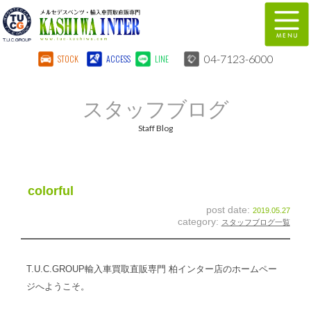
04-7123-6000
STOCK
ACCESS
LINE
在庫車両情報
保証&サービス
スタッフブログ
パーツリスト
TUCとは？
Staff Blog
店舗情報
地図
全国納車
特別作業
colorful
post date:
2019.05.27
注文販売
自動車保険
category:
スタッフブログ一覧
柏インター買取事業部
スタッフ紹介
T.U.C.GROUP輸入車買取直販専門 柏インター店のホームペー
リクルート
お問い合わせ
ジへようこそ。
会社概要
個人情報保護方針