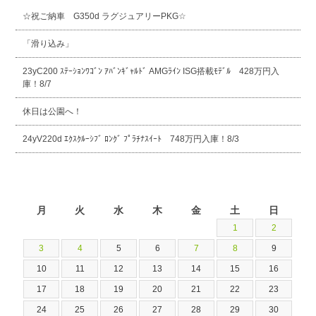
☆祝ご納車 G350d ラグジュアリーPKG☆
「滑り込み」
23yC200 ｽﾃｰｼｮﾝﾜｺﾞﾝ ｱﾊﾞﾝｷﾞｬﾙﾄﾞ AMGﾗｲﾝ ISG搭載ﾓﾃﾞﾙ 428万円入
庫！8/7
休日は公園へ！
24yV220d ｴｸｽｸﾙｰｼﾌﾞ ﾛﾝｸﾞ ﾌﾟﾗﾁﾅｽｲｰﾄ 748万円入庫！8/3
2026年8月
月
火
水
木
金
土
日
1
2
3
4
5
6
7
8
9
10
11
12
13
14
15
16
17
18
19
20
21
22
23
24
25
26
27
28
29
30