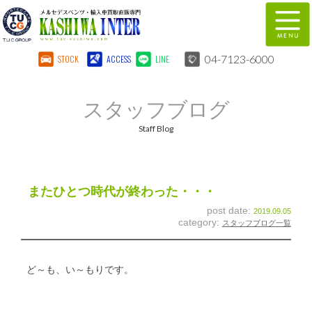
04-7123-6000
STOCK
ACCESS
LINE
在庫車両情報
保証&サービス
スタッフブログ
パーツリスト
TUCとは？
Staff Blog
店舗情報
地図
全国納車
特別作業
またひとつ時代が終わった・・・
post date:
2019.09.05
注文販売
自動車保険
category:
スタッフブログ一覧
柏インター買取事業部
スタッフ紹介
ど～も、い～もりです。
リクルート
お問い合わせ
会社概要
個人情報保護方針