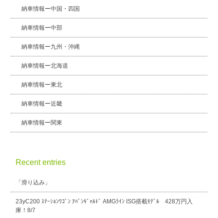
納車情報ー中国・四国
納車情報ー中部
納車情報ー九州・沖縄
納車情報ー北海道
納車情報ー東北
納車情報ー近畿
納車情報ー関東
Recent entries
「滑り込み」
23yC200 ｽﾃｰｼｮﾝﾜｺﾞﾝ ｱﾊﾞﾝｷﾞｬﾙﾄﾞ AMGﾗｲﾝ ISG搭載ﾓﾃﾞﾙ 428万円入
庫！8/7