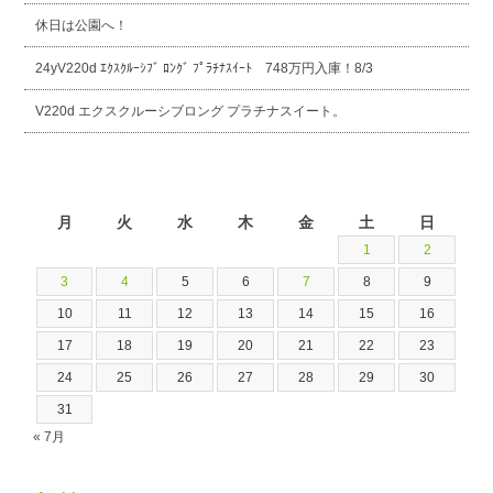
休日は公園へ！
24yV220d ｴｸｽｸﾙｰｼﾌﾞ ﾛﾝｸﾞ ﾌﾟﾗﾁﾅｽｲｰﾄ 748万円入庫！8/3
V220d エクスクルーシブロング プラチナスイート。
2026年8月
月
火
水
木
金
土
日
1
2
3
4
5
6
7
8
9
10
11
12
13
14
15
16
17
18
19
20
21
22
23
24
25
26
27
28
29
30
31
« 7月