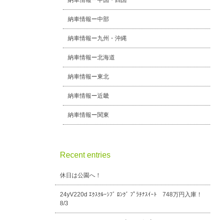
納車情報ー中国・四国
納車情報ー中部
納車情報ー九州・沖縄
納車情報ー北海道
納車情報ー東北
納車情報ー近畿
納車情報ー関東
Recent entries
休日は公園へ！
24yV220d ｴｸｽｸﾙｰｼﾌﾞ ﾛﾝｸﾞ ﾌﾟﾗﾁﾅｽｲｰﾄ 748万円入庫！
8/3