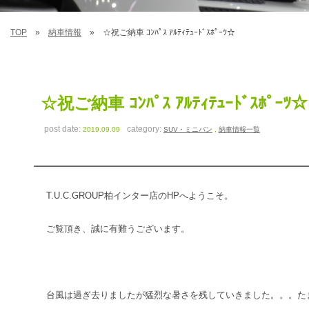
TOP
納車情報
☆祝ご納車 ｺﾝﾊﾟｽ ｱﾙﾃｨﾃｭｰﾄﾞｽﾎﾟｰﾂ☆
☆祝ご納車 ｺﾝﾊﾟｽ ｱﾙﾃｨﾃｭｰﾄﾞｽﾎﾟｰﾂ☆
post date:
category:
2019.09.09
SUV・ミニバン
,
納車情報一覧
T.U.C.GROUP柏インター店のHPへようこそ。
ご覧頂き、誠に有難うございます。
台風は過ぎ去りましたが猛烈な暑さを残していきました。。。た