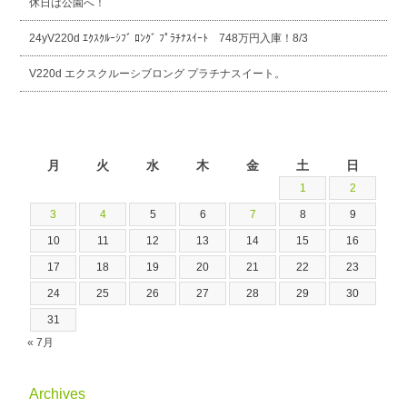
休日は公園へ！
24yV220d ｴｸｽｸﾙｰｼﾌﾞ ﾛﾝｸﾞ ﾌﾟﾗﾁﾅｽｲｰﾄ 748万円入庫！8/3
V220d エクスクルーシブロング プラチナスイート。
2026年8月
月
火
水
木
金
土
日
1
2
3
4
5
6
7
8
9
10
11
12
13
14
15
16
17
18
19
20
21
22
23
24
25
26
27
28
29
30
31
« 7月
Archives