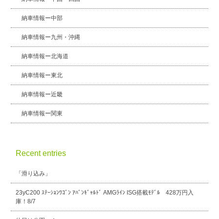
納車情報ー中部
納車情報ー九州・沖縄
納車情報ー北海道
納車情報ー東北
納車情報ー近畿
納車情報ー関東
Recent entries
「滑り込み」
23yC200 ｽﾃｰｼｮﾝﾜｺﾞﾝ ｱﾊﾞﾝｷﾞｬﾙﾄﾞ AMGﾗｲﾝ ISG搭載ﾓﾃﾞﾙ 428万円入
庫！8/7