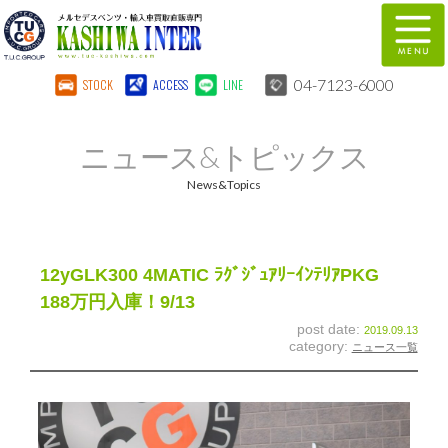
04-7123-6000
STOCK
ACCESS
LINE
在庫車両情報
保証&サービス
ニュース&トピックス
パーツリスト
TUCとは？
News&Topics
店舗情報
地図
全国納車
特別作業
12yGLK300 4MATIC ﾗｸﾞｼﾞｭｱﾘｰｲﾝﾃﾘｱPKG
188万円入庫！9/13
注文販売
自動車保険
post date:
2019.09.13
category:
ニュース一覧
柏インター買取事業部
スタッフ紹介
リクルート
お問い合わせ
会社概要
個人情報保護方針