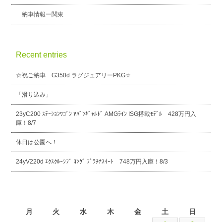
納車情報ー関東
Recent entries
☆祝ご納車 G350d ラグジュアリーPKG☆
「滑り込み」
23yC200 ｽﾃｰｼｮﾝﾜｺﾞﾝ ｱﾊﾞﾝｷﾞｬﾙﾄﾞ AMGﾗｲﾝ ISG搭載ﾓﾃﾞﾙ 428万円入
庫！8/7
休日は公園へ！
24yV220d ｴｸｽｸﾙｰｼﾌﾞ ﾛﾝｸﾞ ﾌﾟﾗﾁﾅｽｲｰﾄ 748万円入庫！8/3
2026年8月
月
火
水
木
金
土
日