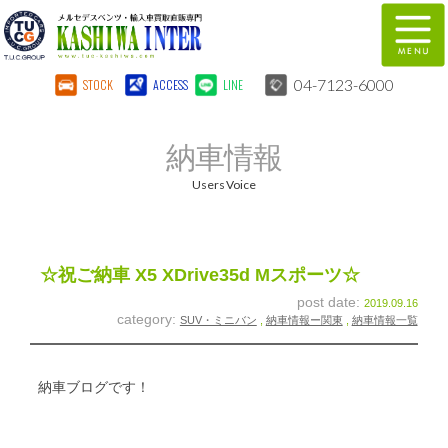
04-7123-6000
STOCK
ACCESS
LINE
在庫車両情報
保証&サービス
納車情報
パーツリスト
TUCとは？
Users Voice
店舗情報
地図
全国納車
特別作業
☆祝ご納車 X5 XDrive35d Mスポーツ☆
post date:
2019.09.16
注文販売
自動車保険
category:
SUV・ミニバン
,
納車情報ー関東
,
納車情報一覧
柏インター買取事業部
スタッフ紹介
納車ブログです！
リクルート
お問い合わせ
会社概要
個人情報保護方針