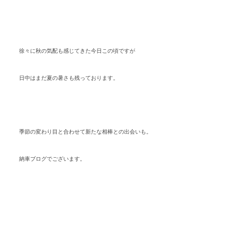
スタッフブログ
納車情報
ホーム
T.U.C.GROUP
徐々に秋の気配も感じてきた今日この頃ですが
日中はまだ夏の暑さも残っております。
季節の変わり目と合わせて新たな相棒との出会いも。
納車ブログでございます。