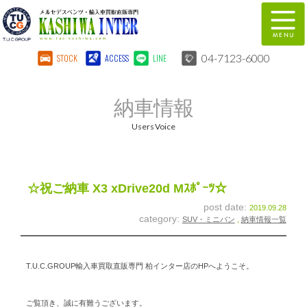
04-7123-6000
STOCK
ACCESS
LINE
在庫車両情報
保証&サービス
納車情報
パーツリスト
TUCとは？
Users Voice
店舗情報
地図
全国納車
特別作業
☆祝ご納車 X3 xDrive20d Mｽﾎﾟｰﾂ☆
post date:
2019.09.28
注文販売
自動車保険
category:
SUV・ミニバン
,
納車情報一覧
柏インター買取事業部
スタッフ紹介
T.U.C.GROUP輸入車買取直販専門 柏インター店のHPへようこそ。
リクルート
お問い合わせ
会社概要
個人情報保護方針
ご覧頂き、誠に有難うございます。