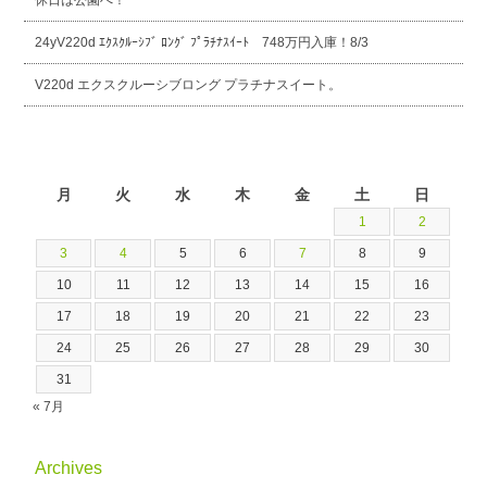
24yV220d ｴｸｽｸﾙｰｼﾌﾞ ﾛﾝｸﾞ ﾌﾟﾗﾁﾅｽｲｰﾄ 748万円入庫！8/3
V220d エクスクルーシブロング プラチナスイート。
2026年8月
月
火
水
木
金
土
日
1
2
3
4
5
6
7
8
9
10
11
12
13
14
15
16
17
18
19
20
21
22
23
24
25
26
27
28
29
30
31
« 7月
Archives