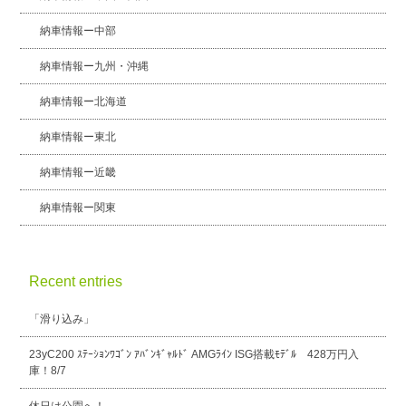
納車情報ー中部
納車情報ー九州・沖縄
納車情報ー北海道
納車情報ー東北
納車情報ー近畿
納車情報ー関東
Recent entries
「滑り込み」
23yC200 ｽﾃｰｼｮﾝﾜｺﾞﾝ ｱﾊﾞﾝｷﾞｬﾙﾄﾞ AMGﾗｲﾝ ISG搭載ﾓﾃﾞﾙ 428万円入
庫！8/7
休日は公園へ！