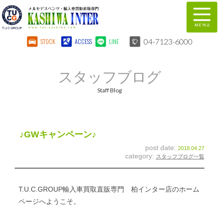
04-7123-6000
STOCK
ACCESS
LINE
在庫車両情報
保証&サービス
スタッフブログ
パーツリスト
TUCとは？
Staff Blog
店舗情報
地図
全国納車
特別作業
♪GWキャンペーン♪
post date:
2018.04.27
注文販売
自動車保険
category:
スタッフブログ一覧
柏インター買取事業部
スタッフ紹介
T.U.C.GROUP輸入車買取直販専門 柏インター店のホーム
リクルート
お問い合わせ
ページへようこそ。
会社概要
個人情報保護方針