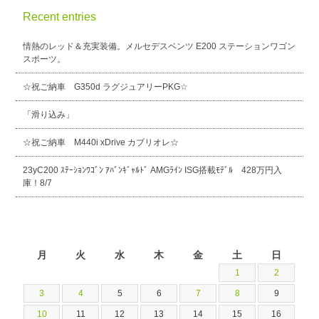
Recent entries
情熱のレッド＆充実装備。メルセデスベンツ E200 ステーションワゴン
スポーツ。
☆祝ご納車 G350d ラグジュアリーPKG☆
「滑り込み」
☆祝ご納車 M440i xDrive カブリオレ☆
23yC200 ｽﾃｰｼｮﾝﾜｺﾞﾝ ｱﾊﾞﾝｷﾞｬﾙﾄﾞ AMGﾗｲﾝ ISG搭載ﾓﾃﾞﾙ 428万円入
庫！8/7
2026年8月
月
火
水
木
金
土
日
1
2
3
4
5
6
7
8
9
10
11
12
13
14
15
16