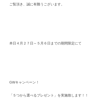
ご覧頂き、誠に有難うございます。
スタッフブログ
納車情報
ホーム
T.U.C.GROUP
本日４月２７日～５月６日までの期間限定にて
GWキャンペーン！
「５つから選べるプレゼント」を実施致します！！