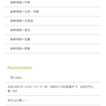
納車情報ー中部
納車情報ー九州・沖縄
納車情報ー北海道
納車情報ー東北
納車情報ー近畿
納車情報ー関東
Recent entries
「滑り込み」
23yC200 ｽﾃｰｼｮﾝﾜｺﾞﾝ ｱﾊﾞﾝｷﾞｬﾙﾄﾞ AMGﾗｲﾝ ISG搭載ﾓﾃﾞﾙ 428万円入
庫！8/7
休日は公園へ！