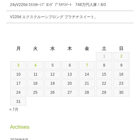
24yV220d ｴｸｽｸﾙｰｼﾌﾞ ﾛﾝｸﾞ ﾌﾟﾗﾁﾅｽｲｰﾄ 748万円入庫！8/3
V220d エクスクルーシブロング プラチナスイート。
2026年8月
月
火
水
木
金
土
日
1
2
3
4
5
6
7
8
9
10
11
12
13
14
15
16
17
18
19
20
21
22
23
24
25
26
27
28
29
30
31
« 7月
Archives
2026年8月