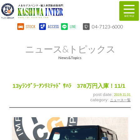
04-7123-6000
STOCK
ACCESS
LINE
在庫車両情報
保証&サービス
ニュース&トピックス
パーツリスト
TUCとは？
News&Topics
店舗情報
地図
全国納車
特別作業
13yﾗﾝｸﾞﾗｰｱﾝﾘﾐﾃｯﾄﾞ ｻﾊﾗ 378万円入庫！11/1
post date:
2019.11.01
注文販売
自動車保険
category:
ニュース一覧
柏インター買取事業部
スタッフ紹介
リクルート
お問い合わせ
会社概要
個人情報保護方針