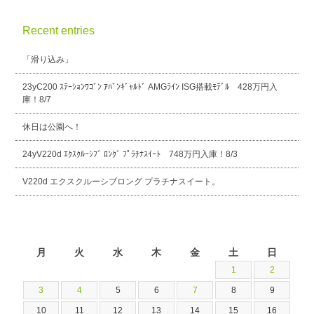
Recent entries
「滑り込み」
23yC200 ｽﾃｰｼｮﾝﾜｺﾞﾝ ｱﾊﾞﾝｷﾞｬﾙﾄﾞ AMGﾗｲﾝ ISG搭載ﾓﾃﾞﾙ 428万円入
庫！8/7
休日は公園へ！
24yV220d ｴｸｽｸﾙｰｼﾌﾞ ﾛﾝｸﾞ ﾌﾟﾗﾁﾅｽｲｰﾄ 748万円入庫！8/3
V220d エクスクルーシブロング プラチナスイート。
2026年8月
月
火
水
木
金
土
日
1
2
3
4
5
6
7
8
9
10
11
12
13
14
15
16