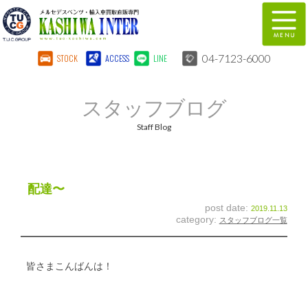
04-7123-6000
STOCK
ACCESS
LINE
在庫車両情報
保証&サービス
スタッフブログ
パーツリスト
TUCとは？
Staff Blog
店舗情報
地図
全国納車
特別作業
配達〜
post date:
2019.11.13
注文販売
自動車保険
category:
スタッフブログ一覧
柏インター買取事業部
スタッフ紹介
皆さまこんばんは！
リクルート
お問い合わせ
会社概要
個人情報保護方針