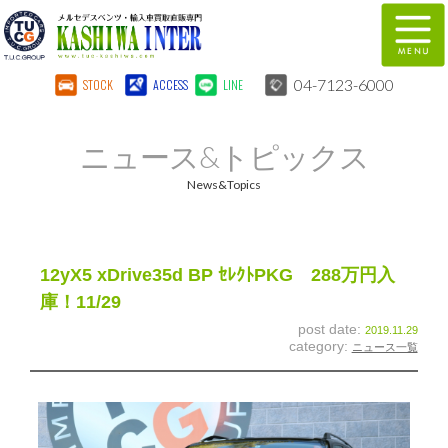
04-7123-6000
STOCK
ACCESS
LINE
在庫車両情報
保証&サービス
ニュース&トピックス
パーツリスト
TUCとは？
News&Topics
店舗情報
地図
全国納車
特別作業
12yX5 xDrive35d BP ｾﾚｸﾄPKG 288万円入
庫！11/29
注文販売
自動車保険
post date:
2019.11.29
category:
ニュース一覧
柏インター買取事業部
スタッフ紹介
リクルート
お問い合わせ
会社概要
個人情報保護方針