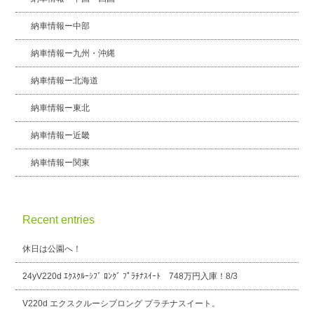
納車情報ー中部
納車情報ー九州・沖縄
納車情報ー北海道
納車情報ー東北
納車情報ー近畿
納車情報ー関東
Recent entries
休日は公園へ！
24yV220d ｴｸｽｸﾙｰｼﾌﾞ ﾛﾝｸﾞ ﾌﾟﾗﾁﾅｽｲｰﾄ 748万円入庫！8/3
V220d エクスクルーシブロング プラチナスイート。