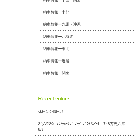
納車情報ー中国・四国
納車情報ー中部
納車情報ー九州・沖縄
納車情報ー北海道
納車情報ー東北
納車情報ー近畿
納車情報ー関東
Recent entries
休日は公園へ！
24yV220d ｴｸｽｸﾙｰｼﾌﾞ ﾛﾝｸﾞ ﾌﾟﾗﾁﾅｽｲｰﾄ 748万円入庫！
8/3