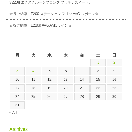
V220d エクスクルーシブロング プラチナスイート。
☆祝ご納車 E200 ステーションワゴン AVG スポーツ☆
☆祝ご納車 E220d AVG AMGライン☆
2026年8月
月
火
水
木
金
土
日
1
2
3
4
5
6
7
8
9
10
11
12
13
14
15
16
17
18
19
20
21
22
23
24
25
26
27
28
29
30
31
« 7月
Archives