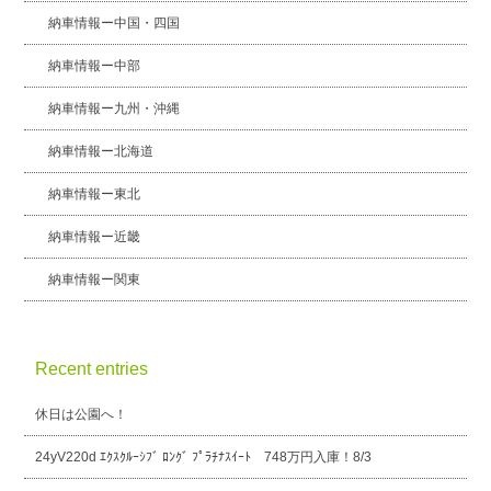
納車情報ー中国・四国
納車情報ー中部
納車情報ー九州・沖縄
納車情報ー北海道
納車情報ー東北
納車情報ー近畿
納車情報ー関東
Recent entries
休日は公園へ！
24yV220d ｴｸｽｸﾙｰｼﾌﾞ ﾛﾝｸﾞ ﾌﾟﾗﾁﾅｽｲｰﾄ 748万円入庫！8/3