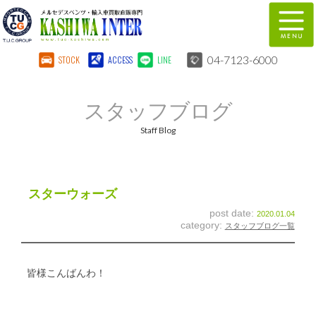
04-7123-6000
STOCK
ACCESS
LINE
在庫車両情報
保証&サービス
スタッフブログ
パーツリスト
TUCとは？
Staff Blog
店舗情報
地図
全国納車
特別作業
スターウォーズ
post date:
2020.01.04
注文販売
自動車保険
category:
スタッフブログ一覧
柏インター買取事業部
スタッフ紹介
皆様こんばんわ！
リクルート
お問い合わせ
会社概要
個人情報保護方針