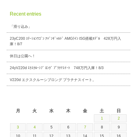
Recent entries
「滑り込み」
23yC200 ｽﾃｰｼｮﾝﾜｺﾞﾝ ｱﾊﾞﾝｷﾞｬﾙﾄﾞ AMGﾗｲﾝ ISG搭載ﾓﾃﾞﾙ 428万円入
庫！8/7
休日は公園へ！
24yV220d ｴｸｽｸﾙｰｼﾌﾞ ﾛﾝｸﾞ ﾌﾟﾗﾁﾅｽｲｰﾄ 748万円入庫！8/3
V220d エクスクルーシブロング プラチナスイート。
2026年8月
月
火
水
木
金
土
日
1
2
3
4
5
6
7
8
9
10
11
12
13
14
15
16