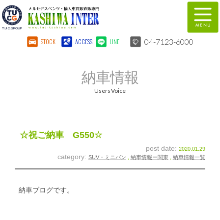
04-7123-6000
STOCK
ACCESS
LINE
在庫車両情報
保証&サービス
納車情報
パーツリスト
TUCとは？
Users Voice
店舗情報
地図
全国納車
特別作業
☆祝ご納車 G550☆
post date:
2020.01.29
注文販売
自動車保険
category:
SUV・ミニバン
,
納車情報ー関東
,
納車情報一覧
柏インター買取事業部
スタッフ紹介
納車ブログです。
リクルート
お問い合わせ
会社概要
個人情報保護方針