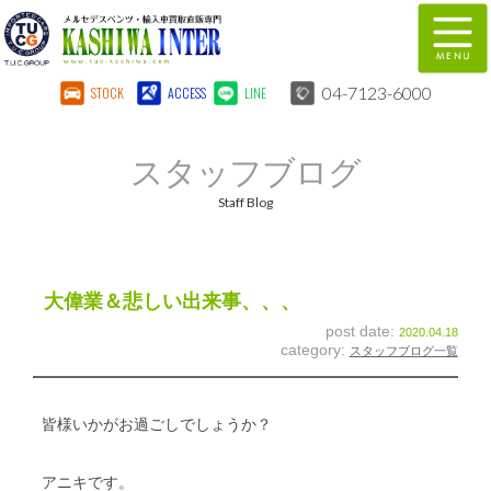
04-7123-6000
STOCK
ACCESS
LINE
在庫車両情報
保証&サービス
スタッフブログ
パーツリスト
TUCとは？
Staff Blog
店舗情報
地図
全国納車
特別作業
大偉業＆悲しい出来事、、、
post date:
2020.04.18
注文販売
自動車保険
category:
スタッフブログ一覧
柏インター買取事業部
スタッフ紹介
皆様いかがお過ごしでしょうか？
リクルート
お問い合わせ
アニキです。
会社概要
個人情報保護方針