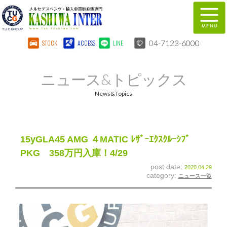
04-7123-6000
STOCK
ACCESS
LINE
在庫車両情報
保証&サービス
ニュース&トピックス
パーツリスト
TUCとは？
News&Topics
店舗情報
地図
全国納車
特別作業
15yGLA45 AMG ４MATIC ﾚｻﾞｰｴｸｽｸﾙｰｼﾌﾞ
PKG 358万円入庫！4/29
注文販売
自動車保険
post date:
2020.04.29
category:
ニュース一覧
柏インター買取事業部
スタッフ紹介
リクルート
お問い合わせ
会社概要
個人情報保護方針