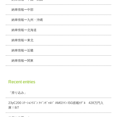
納車情報ー中部
納車情報ー九州・沖縄
納車情報ー北海道
納車情報ー東北
納車情報ー近畿
納車情報ー関東
Recent entries
「滑り込み」
23yC200 ｽﾃｰｼｮﾝﾜｺﾞﾝ ｱﾊﾞﾝｷﾞｬﾙﾄﾞ AMGﾗｲﾝ ISG搭載ﾓﾃﾞﾙ 428万円入
庫！8/7