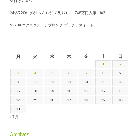
休日は公園へ！
24yV220d ｴｸｽｸﾙｰｼﾌﾞ ﾛﾝｸﾞ ﾌﾟﾗﾁﾅｽｲｰﾄ 748万円入庫！8/3
V220d エクスクルーシブロング プラチナスイート。
2026年8月
月
火
水
木
金
土
日
1
2
3
4
5
6
7
8
9
10
11
12
13
14
15
16
17
18
19
20
21
22
23
24
25
26
27
28
29
30
31
« 7月
Archives