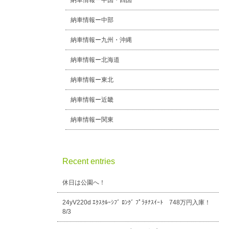
納車情報ー中国・四国
納車情報ー中部
納車情報ー九州・沖縄
納車情報ー北海道
納車情報ー東北
納車情報ー近畿
納車情報ー関東
Recent entries
休日は公園へ！
24yV220d ｴｸｽｸﾙｰｼﾌﾞ ﾛﾝｸﾞ ﾌﾟﾗﾁﾅｽｲｰﾄ 748万円入庫！
8/3