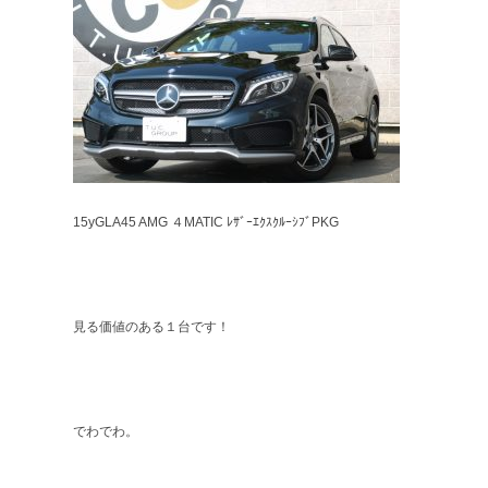
15yGLA45 AMG ４MATIC ﾚｻﾞｰｴｸｽｸﾙｰｼﾌﾞPKG
見る価値のある１台です！
でわでわ。