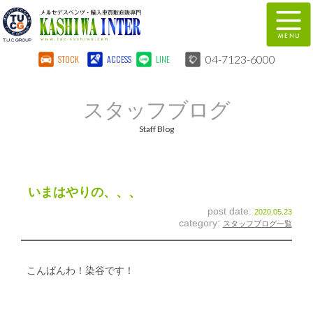
04-7123-6000
STOCK
ACCESS
LINE
在庫車両情報
保証&サービス
スタッフブログ
パーツリスト
TUCとは？
Staff Blog
店舗情報
地図
全国納車
特別作業
いまはやりの、、、
post date:
2020.05.23
注文販売
自動車保険
category:
スタッフブログ一覧
柏インター買取事業部
スタッフ紹介
こんばんわ！染谷です！
リクルート
お問い合わせ
会社概要
個人情報保護方針