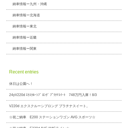
納車情報ー九州・沖縄
納車情報ー北海道
納車情報ー東北
納車情報ー近畿
納車情報ー関東
Recent entries
休日は公園へ！
24yV220d ｴｸｽｸﾙｰｼﾌﾞ ﾛﾝｸﾞ ﾌﾟﾗﾁﾅｽｲｰﾄ 748万円入庫！8/3
V220d エクスクルーシブロング プラチナスイート。
☆祝ご納車 E200 ステーションワゴン AVG スポーツ☆