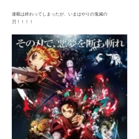
スタッフブログ
納車情報
連載は終わってしまったが、いまはやりの鬼滅の
刃！！！！
ホーム
T.U.C.GROUP