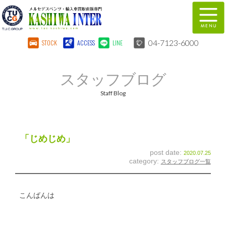
04-7123-6000
STOCK
ACCESS
LINE
在庫車両情報
保証&サービス
スタッフブログ
パーツリスト
TUCとは？
Staff Blog
店舗情報
地図
全国納車
特別作業
「じめじめ」
post date:
2020.07.25
注文販売
自動車保険
category:
スタッフブログ一覧
柏インター買取事業部
スタッフ紹介
こんばんは
リクルート
お問い合わせ
会社概要
個人情報保護方針