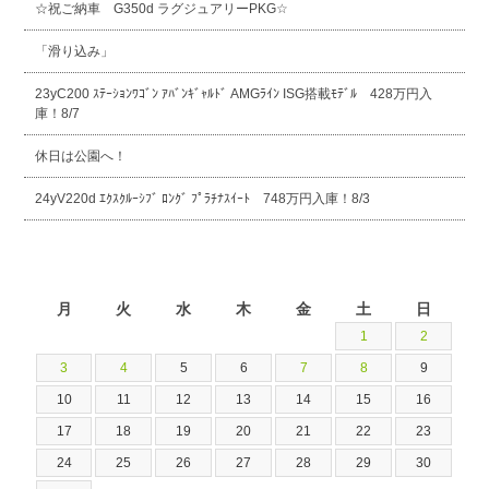
☆祝ご納車 G350d ラグジュアリーPKG☆
「滑り込み」
23yC200 ｽﾃｰｼｮﾝﾜｺﾞﾝ ｱﾊﾞﾝｷﾞｬﾙﾄﾞ AMGﾗｲﾝ ISG搭載ﾓﾃﾞﾙ 428万円入
庫！8/7
休日は公園へ！
24yV220d ｴｸｽｸﾙｰｼﾌﾞ ﾛﾝｸﾞ ﾌﾟﾗﾁﾅｽｲｰﾄ 748万円入庫！8/3
2026年8月
月
火
水
木
金
土
日
1
2
3
4
5
6
7
8
9
10
11
12
13
14
15
16
17
18
19
20
21
22
23
24
25
26
27
28
29
30