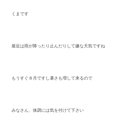
スタッフブログ
納車情報
くまです
ホーム
T.U.C.GROUP
最近は雨が降ったり止んだりして嫌な天気ですね
もうすぐ８月ですし暑さも増して来るので
みなさん、体調には気を付けて下さい