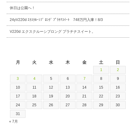
休日は公園へ！
24yV220d ｴｸｽｸﾙｰｼﾌﾞ ﾛﾝｸﾞ ﾌﾟﾗﾁﾅｽｲｰﾄ 748万円入庫！8/3
V220d エクスクルーシブロング プラチナスイート。
2026年8月
月
火
水
木
金
土
日
1
2
3
4
5
6
7
8
9
10
11
12
13
14
15
16
17
18
19
20
21
22
23
24
25
26
27
28
29
30
31
« 7月