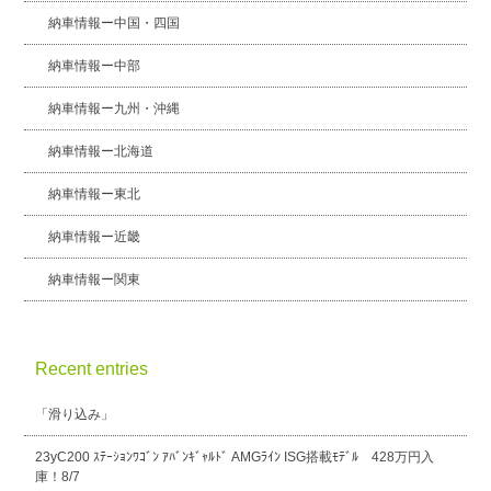
納車情報ー中国・四国
納車情報ー中部
納車情報ー九州・沖縄
納車情報ー北海道
納車情報ー東北
納車情報ー近畿
納車情報ー関東
Recent entries
「滑り込み」
23yC200 ｽﾃｰｼｮﾝﾜｺﾞﾝ ｱﾊﾞﾝｷﾞｬﾙﾄﾞ AMGﾗｲﾝ ISG搭載ﾓﾃﾞﾙ 428万円入
庫！8/7