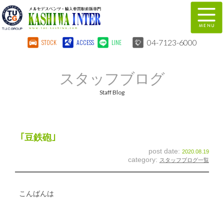
04-7123-6000
STOCK
ACCESS
LINE
在庫車両情報
保証&サービス
スタッフブログ
パーツリスト
TUCとは？
Staff Blog
店舗情報
地図
全国納車
特別作業
｢豆鉄砲｣
post date:
2020.08.19
注文販売
自動車保険
category:
スタッフブログ一覧
柏インター買取事業部
スタッフ紹介
こんばんは
リクルート
お問い合わせ
会社概要
個人情報保護方針