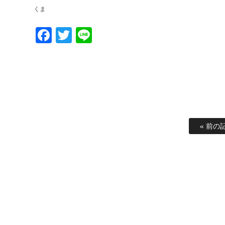
くま
Facebook
Twitter
Line
« 前の