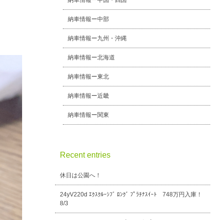
納車情報ー中国・四国
納車情報ー中部
納車情報ー九州・沖縄
納車情報ー北海道
納車情報ー東北
納車情報ー近畿
納車情報ー関東
Recent entries
休日は公園へ！
24yV220d ｴｸｽｸﾙｰｼﾌﾞ ﾛﾝｸﾞ ﾌﾟﾗﾁﾅｽｲｰﾄ 748万円入庫！
8/3