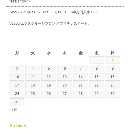
休日は公園へ！
24yV220d ｴｸｽｸﾙｰｼﾌﾞ ﾛﾝｸﾞ ﾌﾟﾗﾁﾅｽｲｰﾄ 748万円入庫！8/3
V220d エクスクルーシブロング プラチナスイート。
2026年8月
月
火
水
木
金
土
日
1
2
3
4
5
6
7
8
9
10
11
12
13
14
15
16
17
18
19
20
21
22
23
24
25
26
27
28
29
30
31
« 7月
Archives