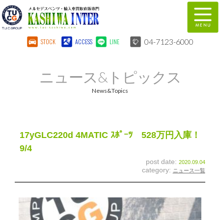
04-7123-6000
STOCK
ACCESS
LINE
在庫車両情報
保証&サービス
ニュース&トピックス
パーツリスト
TUCとは？
News&Topics
店舗情報
地図
全国納車
特別作業
17yGLC220d 4MATIC ｽﾎﾟｰﾂ 528万円入庫！
9/4
注文販売
自動車保険
post date:
2020.09.04
category:
ニュース一覧
柏インター買取事業部
スタッフ紹介
リクルート
お問い合わせ
会社概要
個人情報保護方針