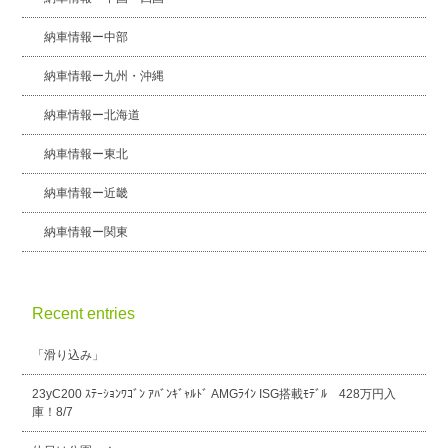
納車情報ー中部
納車情報ー九州・沖縄
納車情報ー北海道
納車情報ー東北
納車情報ー近畿
納車情報ー関東
Recent entries
「滑り込み」
23yC200 ｽﾃｰｼｮﾝﾜｺﾞﾝ ｱﾊﾞﾝｷﾞｬﾙﾄﾞ AMGﾗｲﾝ ISG搭載ﾓﾃﾞﾙ 428万円入
庫！8/7