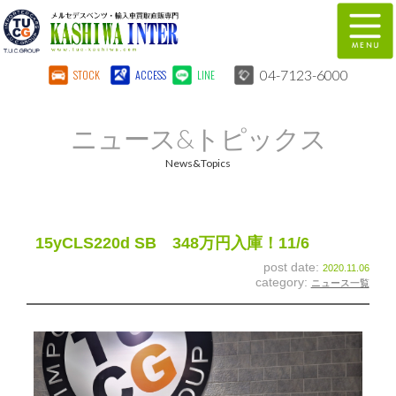
04-7123-6000
STOCK
ACCESS
LINE
在庫車両情報
保証&サービス
ニュース&トピックス
パーツリスト
TUCとは？
News&Topics
店舗情報
地図
全国納車
特別作業
15yCLS220d SB 348万円入庫！11/6
post date:
2020.11.06
注文販売
自動車保険
category:
ニュース一覧
柏インター買取事業部
スタッフ紹介
リクルート
お問い合わせ
会社概要
個人情報保護方針