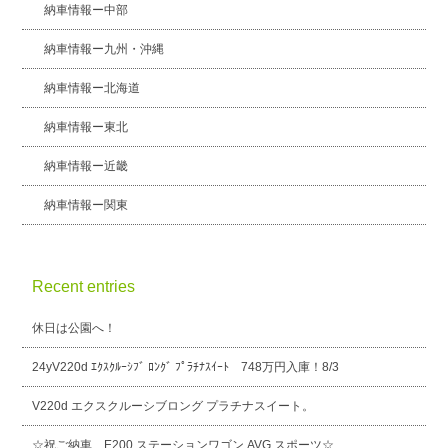
納車情報ー中部
納車情報ー九州・沖縄
納車情報ー北海道
納車情報ー東北
納車情報ー近畿
納車情報ー関東
Recent entries
休日は公園へ！
24yV220d ｴｸｽｸﾙｰｼﾌﾞ ﾛﾝｸﾞ ﾌﾟﾗﾁﾅｽｲｰﾄ 748万円入庫！8/3
V220d エクスクルーシブロング プラチナスイート。
☆祝ご納車 E200 ステーションワゴン AVG スポーツ☆