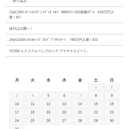
「滑り込み」
23yC200 ｽﾃｰｼｮﾝﾜｺﾞﾝ ｱﾊﾞﾝｷﾞｬﾙﾄﾞ AMGﾗｲﾝ ISG搭載ﾓﾃﾞﾙ 428万円入
庫！8/7
休日は公園へ！
24yV220d ｴｸｽｸﾙｰｼﾌﾞ ﾛﾝｸﾞ ﾌﾟﾗﾁﾅｽｲｰﾄ 748万円入庫！8/3
V220d エクスクルーシブロング プラチナスイート。
2026年8月
月
火
水
木
金
土
日
1
2
3
4
5
6
7
8
9
10
11
12
13
14
15
16
17
18
19
20
21
22
23
24
25
26
27
28
29
30