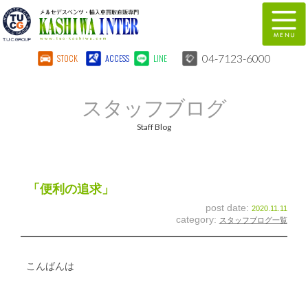
04-7123-6000
STOCK
ACCESS
LINE
在庫車両情報
保証&サービス
スタッフブログ
パーツリスト
TUCとは？
Staff Blog
店舗情報
地図
全国納車
特別作業
「便利の追求」
post date:
2020.11.11
注文販売
自動車保険
category:
スタッフブログ一覧
柏インター買取事業部
スタッフ紹介
こんばんは
リクルート
お問い合わせ
会社概要
個人情報保護方針