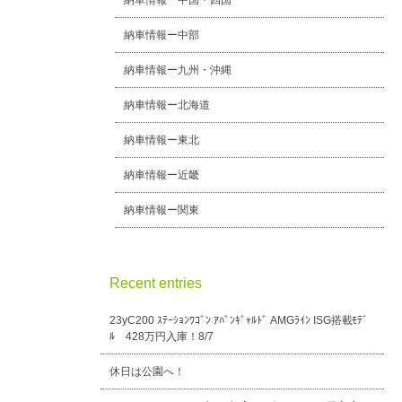
納車情報ー中国・四国
納車情報ー中部
納車情報ー九州・沖縄
納車情報ー北海道
納車情報ー東北
納車情報ー近畿
納車情報ー関東
Recent entries
23yC200 ｽﾃｰｼｮﾝﾜｺﾞﾝ ｱﾊﾞﾝｷﾞｬﾙﾄﾞ AMGﾗｲﾝ ISG搭載ﾓﾃﾞ
ﾙ 428万円入庫！8/7
休日は公園へ！