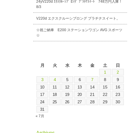
24yV220d ｴｸｽｸﾙｰｼﾌﾞ ﾛﾝｸﾞ ﾌﾟﾗﾁﾅｽｲｰﾄ 748万円入庫！
8/3
V220d エクスクルーシブロング プラチナスイート。
☆祝ご納車 E200 ステーションワゴン AVG スポーツ
☆
2026年8月
月
火
水
木
金
土
日
1
2
3
4
5
6
7
8
9
10
11
12
13
14
15
16
17
18
19
20
21
22
23
24
25
26
27
28
29
30
31
« 7月
Archives