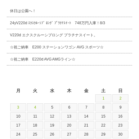
休日は公園へ！
24yV220d ｴｸｽｸﾙｰｼﾌﾞ ﾛﾝｸﾞ ﾌﾟﾗﾁﾅｽｲｰﾄ 748万円入庫！8/3
V220d エクスクルーシブロング プラチナスイート。
☆祝ご納車 E200 ステーションワゴン AVG スポーツ☆
☆祝ご納車 E220d AVG AMGライン☆
2026年8月
月
火
水
木
金
土
日
1
2
3
4
5
6
7
8
9
10
11
12
13
14
15
16
17
18
19
20
21
22
23
24
25
26
27
28
29
30