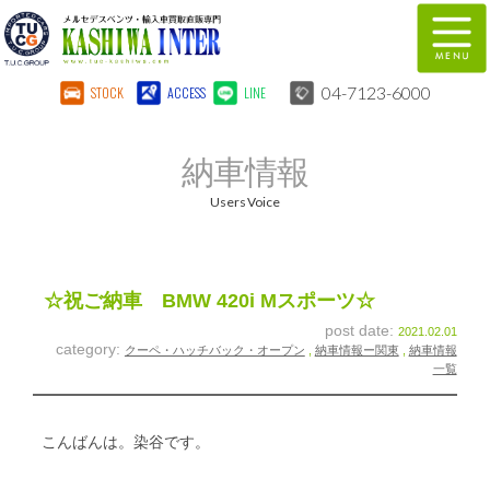
04-7123-6000
STOCK
ACCESS
LINE
在庫車両情報
保証&サービス
納車情報
パーツリスト
TUCとは？
Users Voice
店舗情報
地図
全国納車
特別作業
☆祝ご納車 BMW 420i Mスポーツ☆
post date:
2021.02.01
注文販売
自動車保険
category:
クーペ・ハッチバック・オープン
,
納車情報ー関東
,
納車情報
一覧
柏インター買取事業部
スタッフ紹介
リクルート
お問い合わせ
こんばんは。染谷です。
会社概要
個人情報保護方針