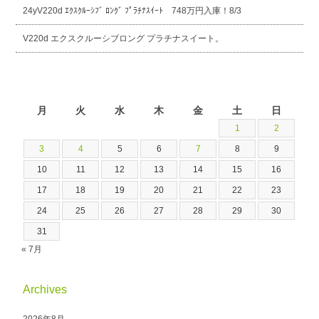
24yV220d ｴｸｽｸﾙｰｼﾌﾞ ﾛﾝｸﾞ ﾌﾟﾗﾁﾅｽｲｰﾄ 748万円入庫！8/3
V220d エクスクルーシブロング プラチナスイート。
2026年8月
月
火
水
木
金
土
日
1
2
3
4
5
6
7
8
9
10
11
12
13
14
15
16
17
18
19
20
21
22
23
24
25
26
27
28
29
30
31
« 7月
Archives
2026年8月