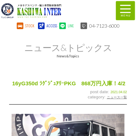
04-7123-6000
STOCK
ACCESS
LINE
在庫車両情報
保証&サービス
ニュース&トピックス
パーツリスト
TUCとは？
News&Topics
店舗情報
地図
全国納車
特別作業
16yG350d ﾗｸﾞｼﾞｭｱﾘｰPKG 868万円入庫！4/2
post date:
2021.04.02
注文販売
自動車保険
category:
ニュース一覧
柏インター買取事業部
スタッフ紹介
リクルート
お問い合わせ
会社概要
個人情報保護方針