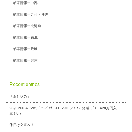
納車情報ー中部
納車情報ー九州・沖縄
納車情報ー北海道
納車情報ー東北
納車情報ー近畿
納車情報ー関東
Recent entries
「滑り込み」
23yC200 ｽﾃｰｼｮﾝﾜｺﾞﾝ ｱﾊﾞﾝｷﾞｬﾙﾄﾞ AMGﾗｲﾝ ISG搭載ﾓﾃﾞﾙ 428万円入
庫！8/7
休日は公園へ！