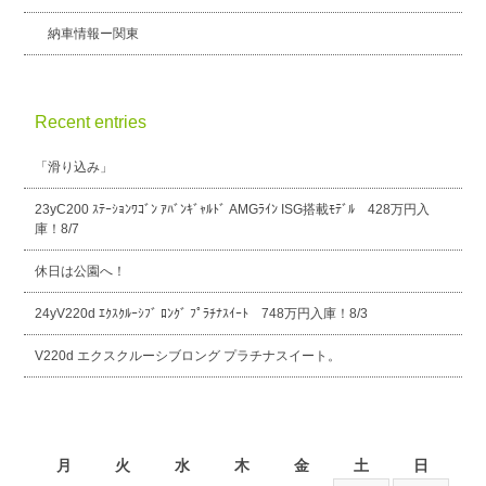
納車情報ー関東
Recent entries
「滑り込み」
23yC200 ｽﾃｰｼｮﾝﾜｺﾞﾝ ｱﾊﾞﾝｷﾞｬﾙﾄﾞ AMGﾗｲﾝ ISG搭載ﾓﾃﾞﾙ 428万円入
庫！8/7
休日は公園へ！
24yV220d ｴｸｽｸﾙｰｼﾌﾞ ﾛﾝｸﾞ ﾌﾟﾗﾁﾅｽｲｰﾄ 748万円入庫！8/3
V220d エクスクルーシブロング プラチナスイート。
2026年8月
月
火
水
木
金
土
日