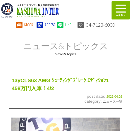
04-7123-6000
STOCK
ACCESS
LINE
在庫車両情報
保証&サービス
ニュース&トピックス
パーツリスト
TUCとは？
News&Topics
店舗情報
地図
全国納車
特別作業
13yCLS63 AMG ｼｭｰﾃｨﾝｸﾞﾌﾞﾚｰｸ ｴﾃﾞｨｼｮﾝ1
458万円入庫！4/2
注文販売
自動車保険
post date:
2021.04.02
category:
ニュース一覧
柏インター買取事業部
スタッフ紹介
リクルート
お問い合わせ
会社概要
個人情報保護方針