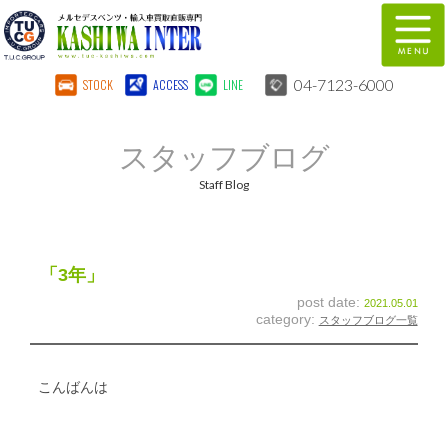
04-7123-6000
STOCK
ACCESS
LINE
在庫車両情報
保証&サービス
スタッフブログ
パーツリスト
TUCとは？
Staff Blog
店舗情報
地図
全国納車
特別作業
「3年」
post date:
2021.05.01
注文販売
自動車保険
category:
スタッフブログ一覧
柏インター買取事業部
スタッフ紹介
こんばんは
リクルート
お問い合わせ
会社概要
個人情報保護方針