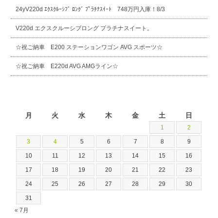
24yV220d ｴｸｽｸﾙｰｼﾌﾞ ﾛﾝｸﾞ ﾌﾟﾗﾁﾅｽｲｰﾄ 748万円入庫！8/3
V220d エクスクルーシブロング プラチナスイート。
☆祝ご納車 E200 ステーションワゴン AVG スポーツ☆
☆祝ご納車 E220d AVG AMGライン☆
2026年8月
月
火
水
木
金
土
日
1
2
3
4
5
6
7
8
9
10
11
12
13
14
15
16
17
18
19
20
21
22
23
24
25
26
27
28
29
30
31
« 7月