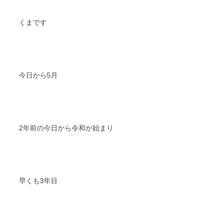
スタッフブログ
納車情報
くまです
ホーム
T.U.C.GROUP
今日から5月
2年前の今日から令和が始まり
早くも3年目