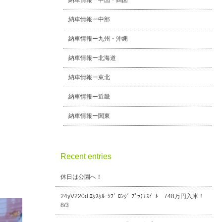
納車情報ー中国・四国
納車情報ー中部
納車情報ー九州・沖縄
納車情報ー北海道
納車情報ー東北
納車情報ー近畿
納車情報ー関東
Recent entries
休日は公園へ！
24yV220d ｴｸｽｸﾙｰｼﾌﾞ ﾛﾝｸﾞ ﾌﾟﾗﾁﾅｽｲｰﾄ 748万円入庫！
8/3