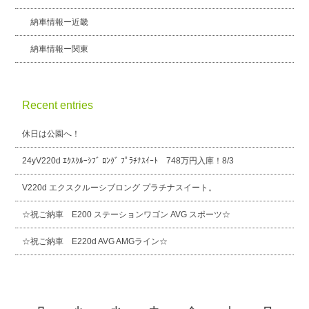
納車情報ー近畿
納車情報ー関東
Recent entries
休日は公園へ！
24yV220d ｴｸｽｸﾙｰｼﾌﾞ ﾛﾝｸﾞ ﾌﾟﾗﾁﾅｽｲｰﾄ 748万円入庫！8/3
V220d エクスクルーシブロング プラチナスイート。
☆祝ご納車 E200 ステーションワゴン AVG スポーツ☆
☆祝ご納車 E220d AVG AMGライン☆
2026年8月