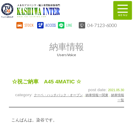
04-7123-6000
STOCK
ACCESS
LINE
在庫車両情報
保証&サービス
納車情報
パーツリスト
TUCとは？
Users Voice
店舗情報
地図
全国納車
特別作業
☆祝ご納車 A45 4MATIC ☆
post date:
2021.05.30
注文販売
自動車保険
category:
クーペ・ハッチバック・オープン
,
納車情報ー関東
,
納車情報
一覧
柏インター買取事業部
スタッフ紹介
リクルート
お問い合わせ
こんばんは。染谷です。
会社概要
個人情報保護方針