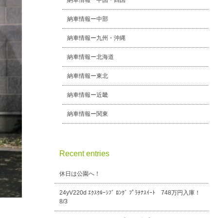
納車情報ー中国・四国
納車情報ー中部
納車情報ー九州・沖縄
納車情報ー北海道
納車情報ー東北
納車情報ー近畿
納車情報ー関東
Recent entries
休日は公園へ！
24yV220d ｴｸｽｸﾙｰｼﾌﾞ ﾛﾝｸﾞ ﾌﾟﾗﾁﾅｽｲｰﾄ 748万円入庫！
8/3