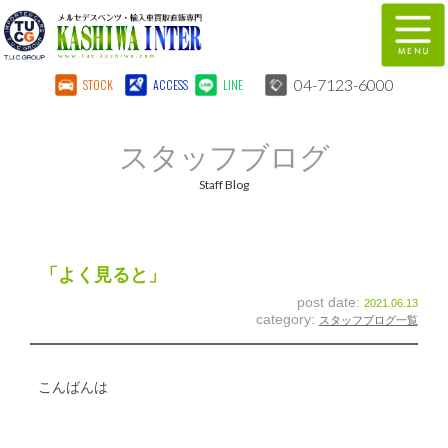
04-7123-6000
STOCK
ACCESS
LINE
在庫車両情報
保証&サービス
スタッフブログ
パーツリスト
TUCとは？
Staff Blog
店舗情報
地図
全国納車
特別作業
「よく見ると」
post date:
2021.06.13
注文販売
自動車保険
category:
スタッフブログ一覧
柏インター買取事業部
スタッフ紹介
こんばんは
リクルート
お問い合わせ
会社概要
個人情報保護方針