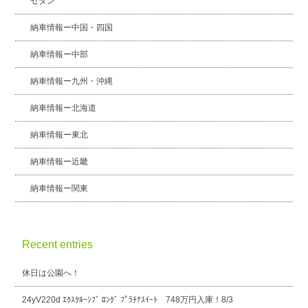
セダン
納車情報ー中国・四国
納車情報ー中部
納車情報ー九州・沖縄
納車情報ー北海道
納車情報ー東北
納車情報ー近畿
納車情報ー関東
Recent entries
休日は公園へ！
24yV220d ｴｸｽｸﾙｰｼﾌﾞ ﾛﾝｸﾞ ﾌﾟﾗﾁﾅｽｲｰﾄ 748万円入庫！8/3