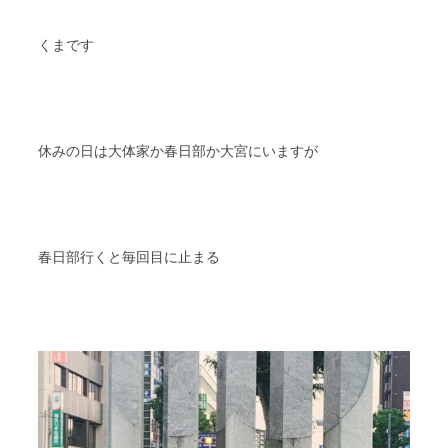
スタッフブログ
納車情報
くまです
ホーム
T.U.C.GROUP
休みの日は大体家か春日部か大宮にいますが
春日部行くと毎回目に止まる