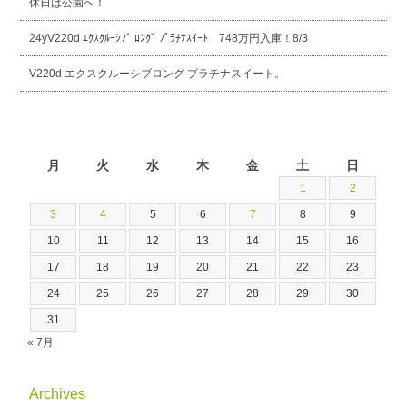
休日は公園へ！
24yV220d ｴｸｽｸﾙｰｼﾌﾞ ﾛﾝｸﾞ ﾌﾟﾗﾁﾅｽｲｰﾄ 748万円入庫！8/3
V220d エクスクルーシブロング プラチナスイート。
2026年8月
月
火
水
木
金
土
日
1
2
3
4
5
6
7
8
9
10
11
12
13
14
15
16
17
18
19
20
21
22
23
24
25
26
27
28
29
30
31
« 7月
Archives