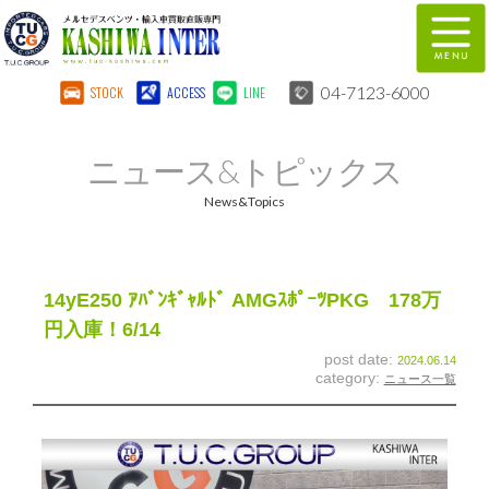
04-7123-6000
STOCK
ACCESS
LINE
在庫車両情報
保証&サービス
ニュース&トピックス
パーツリスト
TUCとは？
News&Topics
店舗情報
地図
全国納車
特別作業
14yE250 ｱﾊﾞﾝｷﾞｬﾙﾄﾞ AMGｽﾎﾟｰﾂPKG 178万
円入庫！6/14
注文販売
自動車保険
post date:
2024.06.14
category:
ニュース一覧
柏インター買取事業部
スタッフ紹介
リクルート
お問い合わせ
会社概要
個人情報保護方針