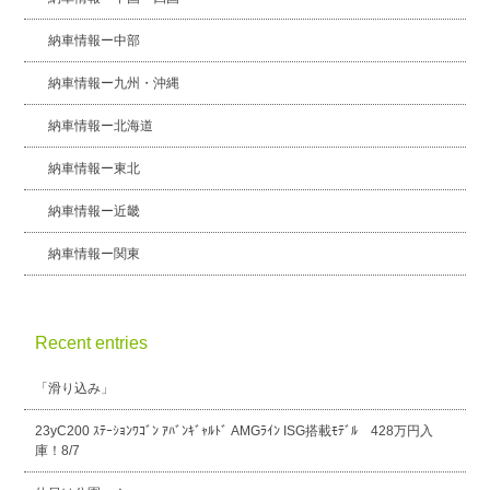
納車情報ー中部
納車情報ー九州・沖縄
納車情報ー北海道
納車情報ー東北
納車情報ー近畿
納車情報ー関東
Recent entries
「滑り込み」
23yC200 ｽﾃｰｼｮﾝﾜｺﾞﾝ ｱﾊﾞﾝｷﾞｬﾙﾄﾞ AMGﾗｲﾝ ISG搭載ﾓﾃﾞﾙ 428万円入
庫！8/7